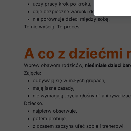
uczy pracy krok po kroku,
daje bezpieczne warunki do prób,
nie porównuje dzieci między sobą.
To nie wyścig. To proces.
A co z dziećmi 
Wbrew obawom rodziców,
nieśmiałe dzieci ba
Zajęcia:
odbywają się w małych grupach,
mają jasne zasady,
nie wymagają „bycia głośnym” ani rywalizacj
Dziecko:
najpierw obserwuje,
potem próbuje,
z czasem zaczyna ufać sobie i trenerowi.