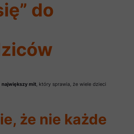
ię” do
dziców
…
największy mit
, który sprawia, że wiele dzieci
e, że nie każde