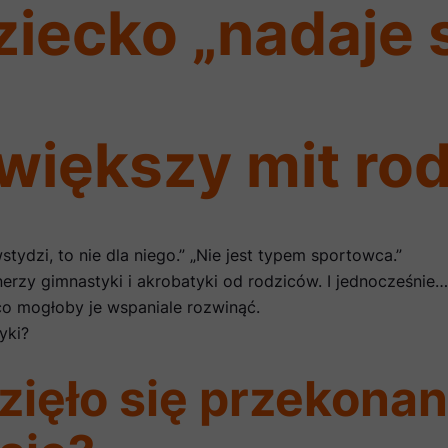
iecko „nadaje s
większy mit ro
tydzi, to nie dla niego.” „Nie jest typem sportowca.”
renerzy gimnastyki i akrobatyki od rodziców. I jednocześnie
co mogłoby je wspaniale rozwinąć.
yki?
ięło się przekonani