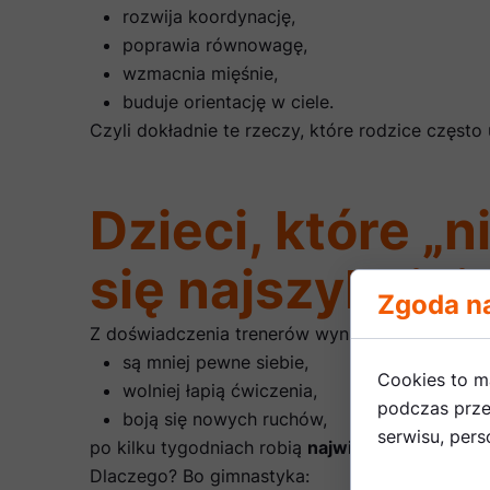
rozwija koordynację,
poprawia równowagę,
wzmacnia mięśnie,
buduje orientację w ciele.
Czyli dokładnie te rzeczy, które rodzice często u
Dzieci, które „
się najszybciej
Zgoda na
Z doświadczenia trenerów wynika coś bardzo ci
są mniej pewne siebie,
Cookies to m
wolniej łapią ćwiczenia,
podczas prze
boją się nowych ruchów,
serwisu, perso
po kilku tygodniach robią
największy postęp
.
Dlaczego? Bo gimnastyka: