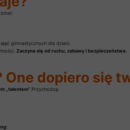
aje?
yzmat:
ajęć gimnastycznych dla dzieci.
ętności.
Zaczyna się od ruchu, zabawy i bezpieczeństwa.
 One dopiero się t
ym „talentem”
.Przychodzą:
ing
: