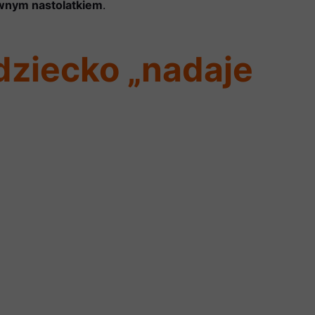
ywnym nastolatkiem
.
dziecko „nadaje