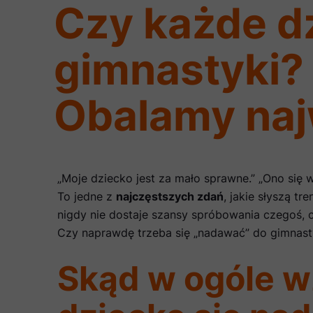
Czy każde dz
gimnastyki?
Obalamy naj
„Moje dziecko jest za mało sprawne.” „Ono się ws
To jedne z
najczęstszych zdań
, jakie słyszą t
nigdy nie dostaje szansy spróbowania czegoś, 
Czy naprawdę trzeba się „nadawać” do gimnast
Skąd w ogóle wz