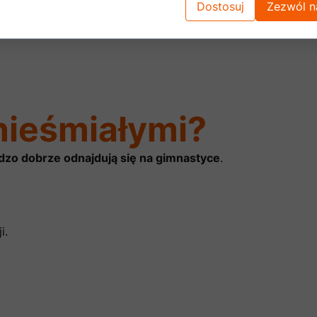
Dostosuj
Zezwól n
nieśmiałymi?
rdzo dobrze odnajdują się na gimnastyce
.
i.