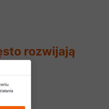
ęsto rozwijają
zeniu
iałania