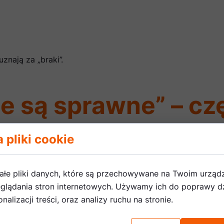
znają za „braki”.
nie są sprawne” – cz
 pliki cookie
ekawego: dzieci, które na początku:
ałe pliki danych, które są przechowywane na Twoim urząd
glądania stron internetowych. Używamy ich do poprawy dz
nalizacji treści, oraz analizy ruchu na stronie.