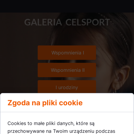
GALERIA CELSPORT
Wspomnienia I
Wspomnienia II
I urodziny
Zgoda na pliki cookie
Lśniąca gwiazda
Zawody 2021/22
Cookies to małe pliki danych, które są
przechowywane na Twoim urządzeniu podczas