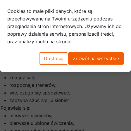
zachęcać,
Cookies to małe pliki danych, które są
nie porównywać,
przechowywane na Twoim urządzeniu podczas
nie wywierać presji.
przeglądania stron internetowych. Używamy ich do
poprawy działania serwisu, personalizacji treści,
Tydzień 3 – budowanie
oraz analizy ruchu na stronie.
rutyny i relacji
Dostosuj
Zezwól na wszystkie
To przełomowy moment.
Dziecko:
zna już salę,
rozpoznaje trenerów,
wie, czego się spodziewać,
zaczyna czuć się „u siebie”.
Pojawiają się:
pierwsze uśmiechy,
pierwsze ulubione ćwiczenia,
pierwsze relacje z innymi dziećmi.